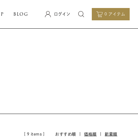
OP
BLOG
ログイン
0 アイテム
[ 9 items ]
おすすめ順 |
価格順
|
新着順