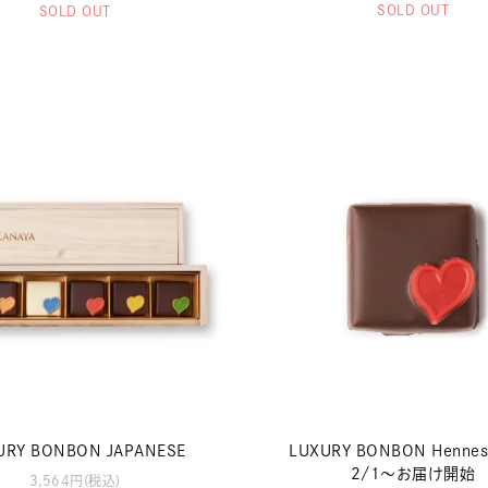
SOLD OUT
SOLD OUT
URY BONBON JAPANESE
LUXURY BONBON Hennes
2/1～お届け開始
3,564円(税込)