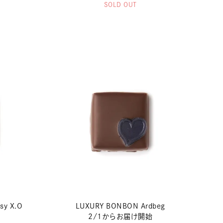
SOLD OUT
sy X.O
LUXURY BONBON Ardbeg
2/1からお届け開始