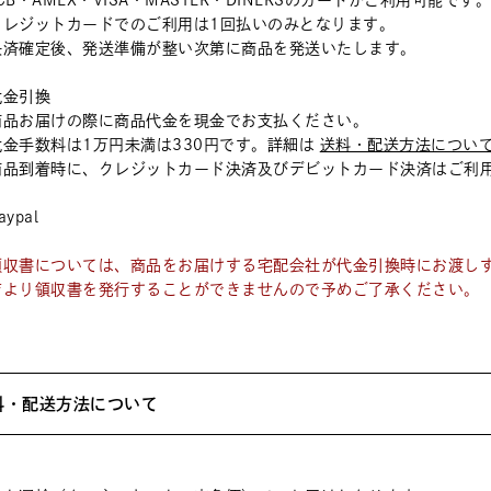
CB・AMEX・VISA・MASTER・DINERSのカードがご利用可能です
クレジットカードでのご利用は1回払いのみとなります。
決済確定後、発送準備が整い次第に商品を発送いたします。
代金引換
商品お届けの際に商品代金を現金でお支払ください。
代金手数料は1万円未満は330円です。詳細は
送料・配送方法につい
商品到着時に、クレジットカード決済及びデビットカード決済はご利
aypal
領収書については、商品をお届けする宅配会社が代金引換時にお渡し
店より領収書を発行することができませんので予めご了承ください。
料・配送方法について