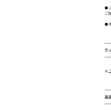
●
ご
●
ラ
※
返