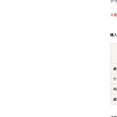
ヤ
※
購
通
ク
冷
通