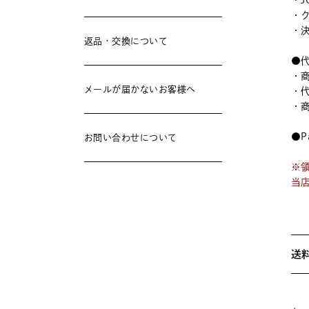
・J
・
・
返品・交換について
●
・
メールが届かないお客様へ
・
・
●P
お問い合わせについて
※
当
送