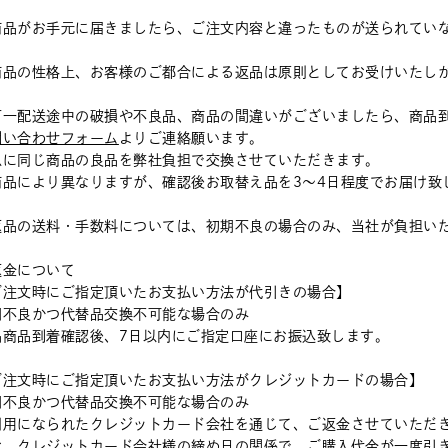
商品がお手元に届きましたら、ご注文内容と違ったものが送られてい
商品の性格上、お客様のご都合による返品は原則としてお受けいたし
万一配送途中の破損や不良品、商品の間違いがございましたら、商品
問い合わせフォーム
よりご連絡願います。
急に同じ商品の良品を弊社負担で交換させていただきます。
商品により異なりますが、確認後お取替え品を3～4日程度でお届け致
返品の送料・手数料については、初期不良の場合のみ、当社が負担い
返金について
ご注文時にご指定頂いたお支払い方法が代引きの場合】
期不良かつ代替品交換不可能な場合のみ
品商品到着確認後、7日以内にご指定口座にお振込致します。
ご注文時にご指定頂いたお支払い方法がクレジットカードの場合】
期不良かつ代替品交換不可能な場合のみ
利用になられたクレジットカード会社を通じて、ご返金させていただ
お、クレジットカード会社様の締め日の関係で、ご購入代金が一度引