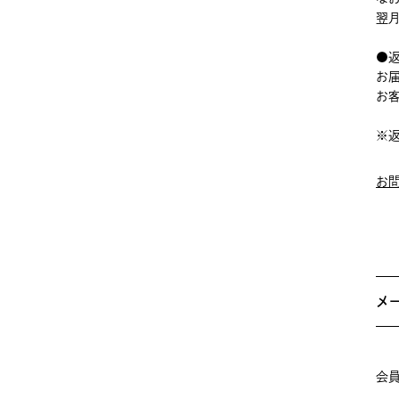
翌
●
お
お
※
お
メ
会