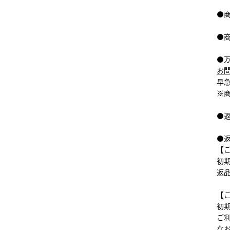
●
●
●
お
早
※
●
●
【
初
返
【
初
ご
な