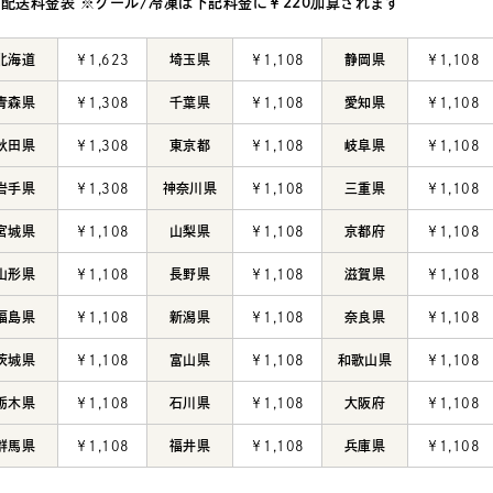
常配送料金表
※クール/冷凍は下記料金に￥220加算されます
北海道
￥1,623
埼玉県
￥1,108
静岡県
￥1,108
青森県
￥1,308
千葉県
￥1,108
愛知県
￥1,108
秋田県
￥1,308
東京都
￥1,108
岐阜県
￥1,108
岩手県
￥1,308
神奈川県
￥1,108
三重県
￥1,108
宮城県
￥1,108
山梨県
￥1,108
京都府
￥1,108
山形県
￥1,108
長野県
￥1,108
滋賀県
￥1,108
福島県
￥1,108
新潟県
￥1,108
奈良県
￥1,108
茨城県
￥1,108
富山県
￥1,108
和歌山県
￥1,108
栃木県
￥1,108
石川県
￥1,108
大阪府
￥1,108
群馬県
￥1,108
福井県
￥1,108
兵庫県
￥1,108