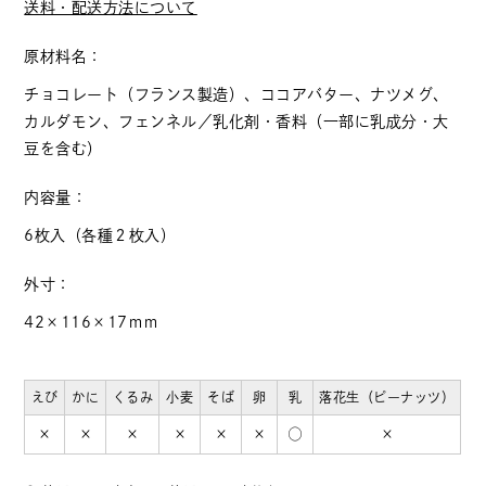
送料・配送方法について
原材料名：
チョコレート（フランス製造）、ココアバター、ナツメグ、
カルダモン、フェンネル／乳化剤・香料（一部に乳成分・大
豆を含む）
内容量：
6枚入（各種２枚入）
外寸：
42×116×17ｍｍ
えび
かに
くるみ
小麦
そば
卵
乳
落花生（ピーナッツ）
×
×
×
×
×
×
○
×