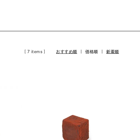
[ 7 items ]
おすすめ順
| 価格順 |
新着順